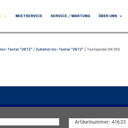
E
MIETSERVICE
SERVICE / WARTUNG
ÜBER UNS
/
Iso-Tester "VIETZ"
/
Zubehör Iso-Tester "VIETZ"
/ Testspirale DN 250
Artikelnummer: 41633