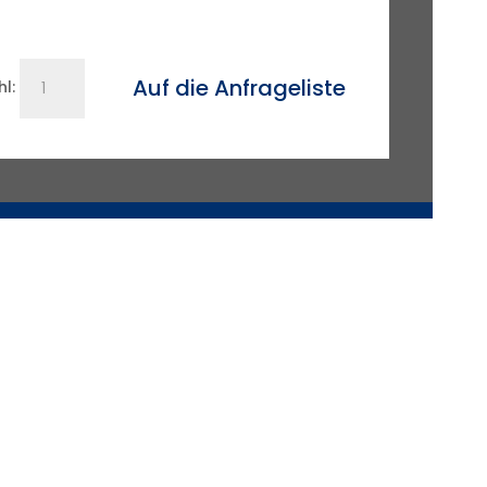
Testspirale
Auf die Anfrageliste
l:
DN
250
Menge