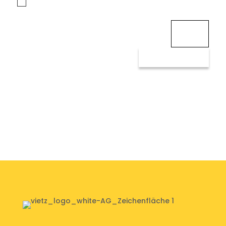
Ich habe die Datenschutzerklärung zur Kenntnis genommen
und akzeptiere sie.
10 + 10
=
SENDEN