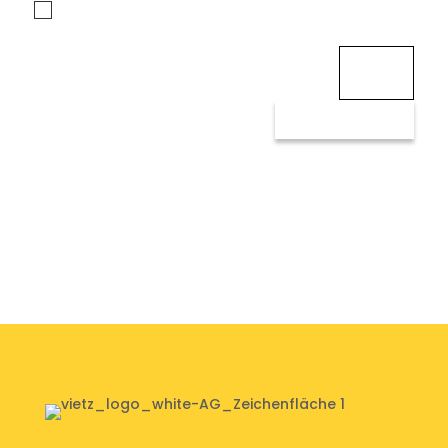
Ich habe die Datenschutzerklärung zur Kenntnis genommen
und akzeptiere sie.
14 + 11
=
SENDEN