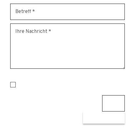
* erforderlich
Ich habe die Datenschutzerklärung zur Kenntnis genommen
und akzeptiere sie.
3 + 8
=
SENDEN