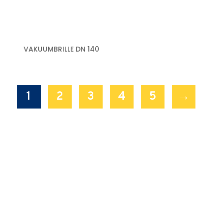
VAKUUMBRILLE DN 140
1
2
3
4
5
→
HABEN SIE FRAGEN ZU UNSEREN
GERÄTEN?