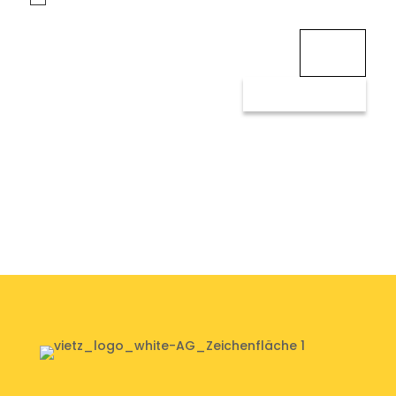
und akzeptiere sie.
5 + 11
=
SENDEN