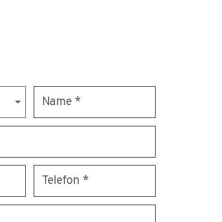
 GERÄTEN?
uns und profitieren von
en Erfahrung.