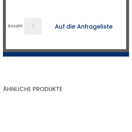
Anreißband
Auf die Anfrageliste
Anzahl:
DN
100-
300
/
4-
12"
Menge
ÄHNLICHE PRODUKTE