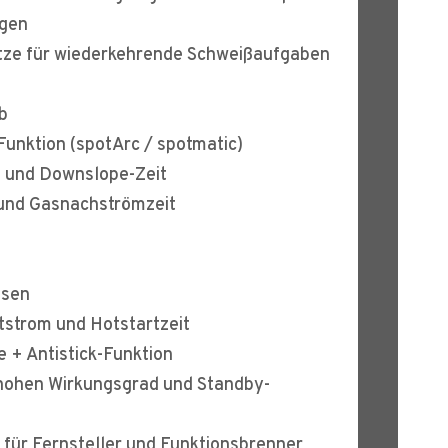
ngen
ätze für wiederkehrende Schweißaufgaben
eb
unktion (spotArc / spotmatic)
- und Downslope-Zeit
 und Gasnachströmzeit
lsen
rtstrom und Hotstartzeit
e + Antistick-Funktion
hohen Wirkungsgrad und Standby-
 für Fernsteller und Funktionsbrenner