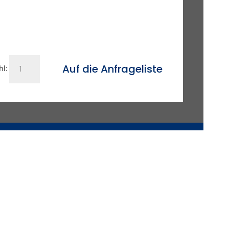
Tetrix
Auf die Anfrageliste
l:
300
Comfort
2.0
puls
5P
Menge