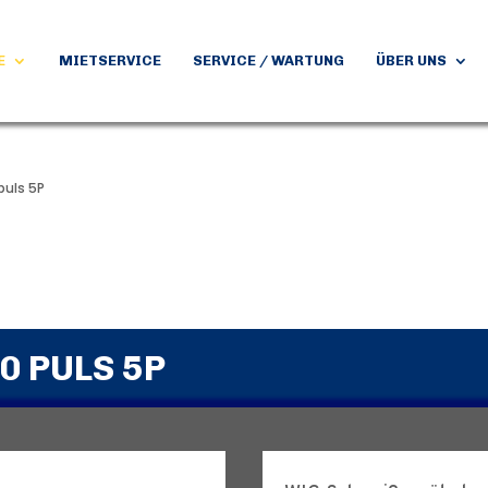
E
MIETSERVICE
SERVICE / WARTUNG
ÜBER UNS
puls 5P
0 PULS 5P