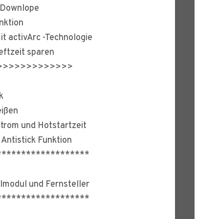
/ Downlope
nktion
it activArc -Technologie
eftzeit sparen
>>>>>>>>>>>>>
k
eißen
strom und Hotstartzeit
 Antistick Funktion
*******************
modul und Fernsteller
*******************