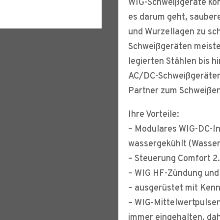
WIG-Schweißgeräte ko
es darum geht, sauber
und Wurzellagen zu sc
Schweißgeräten meister
legierten Stählen bis h
AC/DC-Schweißgeräten 
Partner zum Schweißen
Ihre Vorteile:
– Modulares WIG-DC-In
wassergekühlt (Wasser
– Steuerung Comfort 2.
– WIG HF-Zündung und 
– ausgerüstet mit Ken
– WIG-Mittelwertpulse
immer eingehalten, da