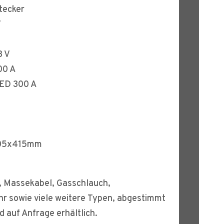
Stecker
V
3 V
300 A
 ED 300 A
205x415mm
y, Massekabel, Gasschlauch,
r sowie viele weitere Typen, abgestimmt
d auf Anfrage erhältlich.