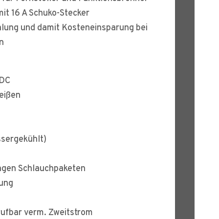
mit 16 A Schuko-Stecker
hlung und damit Kosteneinsparung bei
n
 DC
eißen
ssergekühlt)
angen Schlauchpaketen
dung
rufbar verm. Zweitstrom