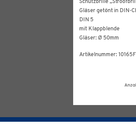
Schutzbrille „Stroofbr
Gläser getönt in DIN-C
DIN 5
mit Klappblende
Gläser: Ø 50mm
Artikelnummer: 10165
Anzah