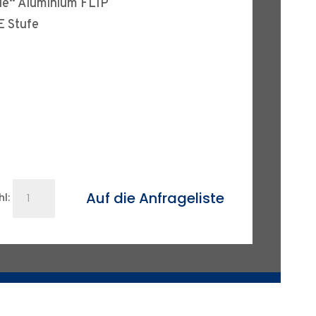
ille“ Aluminium FLIP
E Stufe
F
Stroofbrille
Auf die Anfrageliste
l:
Aluminium
Flip
Menge