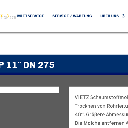
TE
MIETSERVICE
SERVICE / WARTUNG
ÜBER UNS
1″ DN 275
 11″ DN 275
VIETZ Schaumstoffmolc
Trocknen von Rohrleitu
48“. Größere Abmessun
Die Molche entfernen 