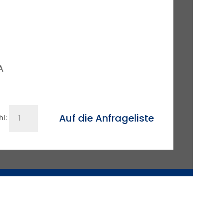
A
Schaumstoffmolch
Auf die Anfrageliste
l:
FP
11"
DN
275
Menge