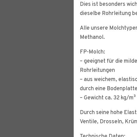
Dies ist besonders wic
dieselbe Rohrleitung b
Alle unsere Molchtypen
Methanol.
FP-Molch:
– geeignet für die mil
Rohrleitungen
– aus weichem, elasti
durch eine Bodenplatt
– Gewicht ca. 32 kg/m³
Durch seine hohe Elast
Ventile, Drosseln, Krü
Technische Daten: