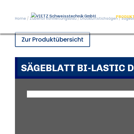
PRODUK
Home
/
Zubehör Rohrleitungsbau
/
Druckluftstichsägen
/
Sägebl
Zur Produktübersicht
SÄGEBLATT BI-LASTIC 