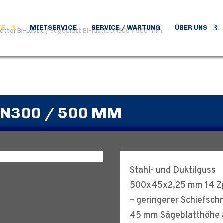
TE
MIETSERVICE
SERVICE / WARTUNG
ÜBER UNS
ätter Bi-Lastic
/ Sägeblatt Bi-lastic DN300 / 500 mm
DN300 / 500 MM
Stahl- und Duktilguss
500x45x2,25 mm 14 Z
– geringerer Schiefschn
45 mm Sägeblatthöhe 