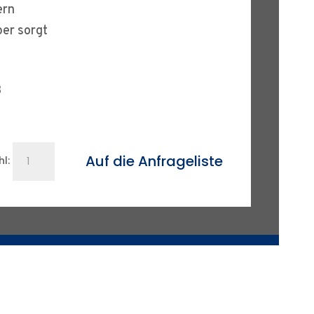
ern
per sorgt
B
Sägeblatt
Auf die Anfrageliste
l:
Bi-
lastic
DN300
/
500
mm
Menge