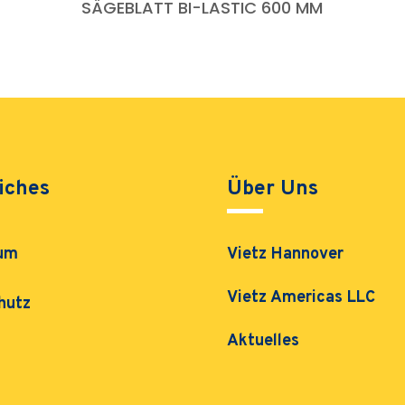
SÄGEBLATT BI-LASTIC 600 MM
iches
Über Uns
um
Vietz Hannover
Vietz Americas LLC
hutz
Aktuelles