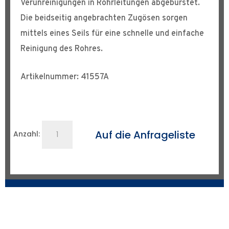
Verunreinigungen in Rohrleitungen abgebürstet.
Die beidseitig angebrachten Zugösen sorgen
mittels eines Seils für eine schnelle und einfache
Reinigung des Rohres.
Artikelnummer: 41557A
Rohr-
Auf die Anfrageliste
Anzahl:
Reinigungsbürste
Ø
130
mm
Menge