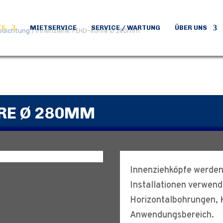
TE
MIETSERVICE
SERVICE / WARTUNG
ÜBER UNS
bdichtung
/ Innenziehk. PEHD-Rohre Ø 280mm
HRE Ø 280MM
Innenziehköpfe werden
Installationen verwend
Horizontalbohrungen, 
Anwendungsbereich.