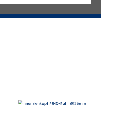
Ø
280mm
Menge