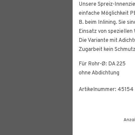
Unsere Spreiz-Innenzie
einfache Möglichkeit P
B. beim Inlining. Sie si
Einsatz von speziellen
Die Variante mit Adich
Zugarbeit kein Schmutz 
Für Rohr-Ø: DA 225
ohne Abdichtung
Artikelnummer: 45154
Anzah