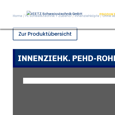
PRODUK
Home
/
PE Schweißtechnik + Zubehör
/
Innenziehköpfe
/
Ohne A
Zur Produktübersicht
INNENZIEHK. PEHD-RO